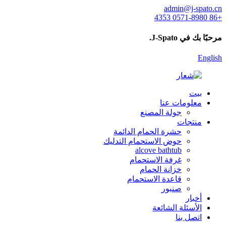
admin@j-spato.cn
+86 0571-8980 4353
مرحبًا بك في J-Spato.
English
بيت
معلومات عنا
جولة المصنع
منتجات
حشرة الحمام الدائمة
حوض الاستحمام التدليك
alcove bathtub
غرفة الاستحمام
خزانة الحمام
قاعدة الاستحمام
صنبور
أخبار
الأسئلة الشائعة
اتصل بنا