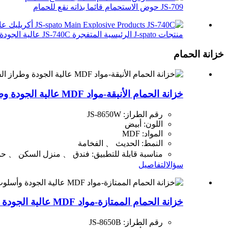
JS-709 حوض الاستحمام قائما بذاته نقع للحمام
منتجات J-spato الرئيسية المتفجرة JS-740C عالية الجودة ...
خزانة الحمام
خزانة الحمام الأنيقة-مواد MDF عالية الجودة وطراز الفاخرة الفاخرة JS-8650W
رقم الطراز: JS-8650W
اللون: أبيض
المواد: MDF
النمط: الحديث 、 الفخامة
مناسبة قابلة للتطبيق: فندق 、 منزل السكن 、 حم
سؤال
التفاصيل
خزانة الحمام الممتازة-مواد MDF عالية الجودة وأسلوب الفاخرة JS-8650B
رقم الطراز: JS-8650B