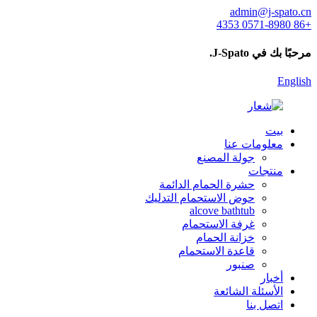
admin@j-spato.cn
+86 0571-8980 4353
مرحبًا بك في J-Spato.
English
بيت
معلومات عنا
جولة المصنع
منتجات
حشرة الحمام الدائمة
حوض الاستحمام التدليك
alcove bathtub
غرفة الاستحمام
خزانة الحمام
قاعدة الاستحمام
صنبور
أخبار
الأسئلة الشائعة
اتصل بنا