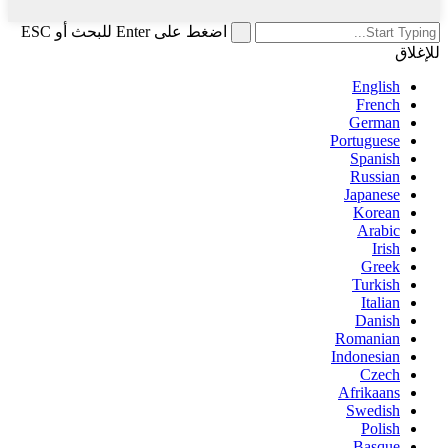
اضغط على Enter للبحث أو ESC
للإغلاق
English
French
German
Portuguese
Spanish
Russian
Japanese
Korean
Arabic
Irish
Greek
Turkish
Italian
Danish
Romanian
Indonesian
Czech
Afrikaans
Swedish
Polish
Basque