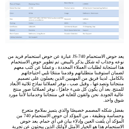
يعد حوض الاستحمام JS-740 عبارة عن حوض استحمام فريد من
نوعه وجذاب له شكل يذكر بالبيض. تم تطوير حوض الاستحمام
هذا استجابة لطلبات العملاء المحددة ، وعملنا عن كثب معهم
لضمان استوفىنا متطلباتهم وقدمنا ​​منتجًا تلبي احتياجاتهم
بالكامل. لدينا فريق من المهنيين الذين يعملون على تصميم
منتجاتنا وتصدعها ، وقبل صب ، نوفر لعملائنا نماذج ثلاثية الأبعاد
للمنتج. بعد أن يكون كل شيء جاهزًا ، نوفر لعملائنا صور منتج
عالية الجودة. نحن واثقون للغاية في منتجاتنا وخدماتنا لأننا مورد
شوق واحد.
بفضل شكله المصمم خصيصًا والذي يتميز بملامح متعرج
وحساسة ونظيفة ، من المؤكد أن حوض الاستحمام 740 من
المؤكد أن يلفت العين وإدلاء بيان في أي حمام. يعد حوض
الاستحمام هذا هو الخيار الأمثل لأولئك الذين يبحثون عن تجربة