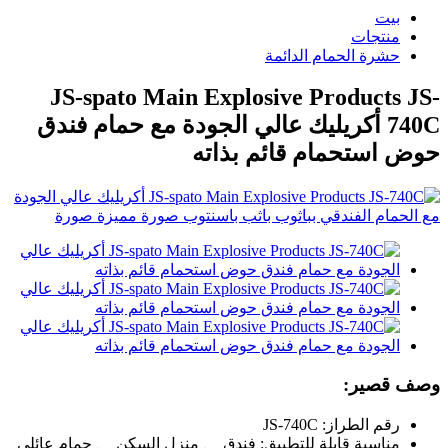
بيت
منتجات
حشرة الحمام الدائمة
JS-spato Main Explosive Products JS-
740C أكريليك عالي الجودة مع حمام فندق
حوض استحمام قائم بذاته
وصف قصير:
رقم الطراز: JS-740C
مناسبة قابلة للتطبيق: فندق 、 منزل السكن 、 حمام عائلي