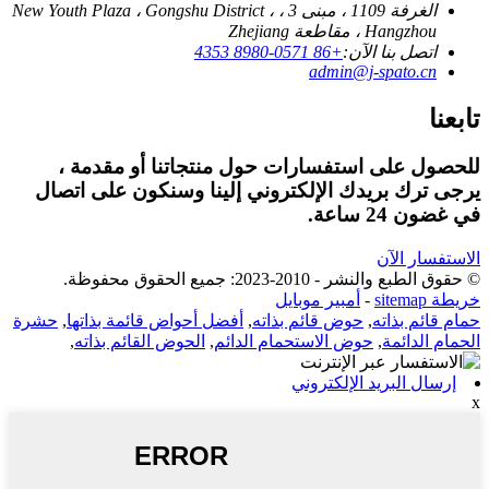
الغرفة 1109 ، مبنى 3 ، New Youth Plaza ، Gongshu District ،
Hangzhou ، مقاطعة Zhejiang
اتصل بنا الآن:
+86 0571-8980 4353
admin@j-spato.cn
تابعنا
للحصول على استفسارات حول منتجاتنا أو مقدمة ،
يرجى ترك بريدك الإلكتروني إلينا وسنكون على اتصال
في غضون 24 ساعة.
الاستفسار الآن
© حقوق الطبع والنشر - 2010-2023: جميع الحقوق محفوظة.
خريطة sitemap
-
أمبير موبايل
حمام قائم بذاته
,
حوض قائم بذاته
,
أفضل أحواض قائمة بذاتها
,
حشرة
الحمام الدائمة
,
حوض الاستحمام الدائم
,
الحوض القائم بذاته
,
إرسال البريد الإلكتروني
x