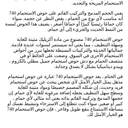
الاستحمام المريحة والتجديد.
يعني الحجم المدمج والتركيب القائم على حوض الاستحمام 740
أنه مناسب لأي نوع من الحمام ، بغض النظر عن حجمه. سواء
كان حمامًا رئيسيًا كبيرًا أو حمامًا أصغر ، يضيف هذا الحوض لمسة
من النمط الحديث والجريء إلى أي حمام.
حوض الاستحمام 740 مصنوع من مادة أكريليك متينة للغاية
وسهلة التنظيف ، مما يعني أنه سيستمر لسنوات عديدة قادمة.
جمالياتها الحديثة والتركيبات البسيطة تجعلها تبرز من أحواض
الاستحمام الأخرى في السوق. وضعت على الحائط أو في
منتصف الحمام مع دش حوض استحمام جميل مطلي بالكروم ،
ويبدو ديناميكيا بشكل لا يصدق وجذابة.
في الختام ، يعد حوض الاستحمام 740 عبارة عن حوض استحمام
مذهل يمثل الخيار الأمثل لأي شخص يبحث عن حوض استحمام
فريد وحديث. إن شكله المصمم خصيصًا ومواد متينة للغاية
وسطح سهل التنظيف يجعله إضافة مرغوبة للغاية لأي حمام. إن
حجمها المدمج وتركيبه القائم بذاته يعني أنه مثالي لأي حمام ،
كبير أو صغير. سواء كنت تتطلع إلى الاسترخاء وتنشيط نفسك أو
ببساطة الاستمتاع بنقع طويل وفاخر ، فإن حوض الاستحمام 740
هو الخيار الأمثل لك.