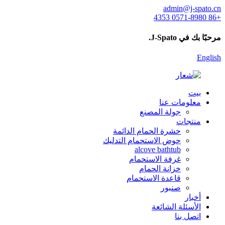
admin@j-spato.cn
+86 0571-8980 4353
مرحبًا بك في J-Spato.
English
بيت
معلومات عنا
جولة المصنع
منتجات
حشرة الحمام الدائمة
حوض الاستحمام التدليك
alcove bathtub
غرفة الاستحمام
خزانة الحمام
قاعدة الاستحمام
صنبور
أخبار
الأسئلة الشائعة
اتصل بنا