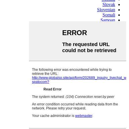
Slovak
Slovenian
Somali
Samoan
Scots Gaelic
Shona
Sindhi
Sundanese
Swahili
Tajik
Tamil
Telugu
Thai
Ukrainian
Urdu
Uzbek
Vietnamese
Welsh
Xhosa
Yiddish
Yoruba
Zulu
Kinyarwanda
Tatar
Oriya