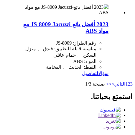
2023 أفضل بائع-JS-8009 Jacuzzi مع
مواد ABS
رقم الطراز: JS-8009
مناسبة قابلة للتطبيق: فندق 、 منزل
السكن 、 حمام عائلي
المواد: ABS
النمط: الحديث 、 الفخامة
سؤال
التفاصيل
3
2
1
التالي>
>>
صفحة 1/3
استمتع بحياتنا.