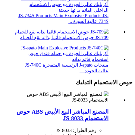
JS-734S Products Main Explosive Products JS-
734S عالية الجودة ...
JS-709 حوض الاستحمام قائما بذاته نقع للحمام
منتجات J-spato الرئيسية المتفجرة JS-740C
عالية الجودة ...
حوض الاستحمام التدليك
المصنع المباشر البيع الأبيض ABS حوض
الاستحمام JS-8033
رقم الطراز: JS-8033