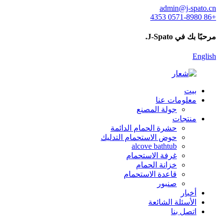
admin@j-spato.cn
+86 0571-8980 4353
مرحبًا بك في J-Spato.
English
بيت
معلومات عنا
جولة المصنع
منتجات
حشرة الحمام الدائمة
حوض الاستحمام التدليك
alcove bathtub
غرفة الاستحمام
خزانة الحمام
قاعدة الاستحمام
صنبور
أخبار
الأسئلة الشائعة
اتصل بنا